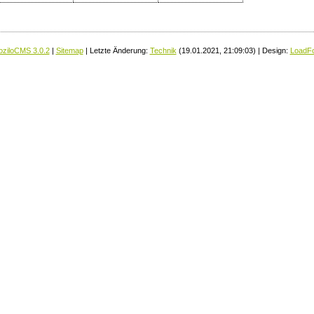
ziloCMS 3.0.2
|
Sitemap
| Letzte Änderung:
Technik
(19.01.2021, 21:09:03) | Design:
LoadF