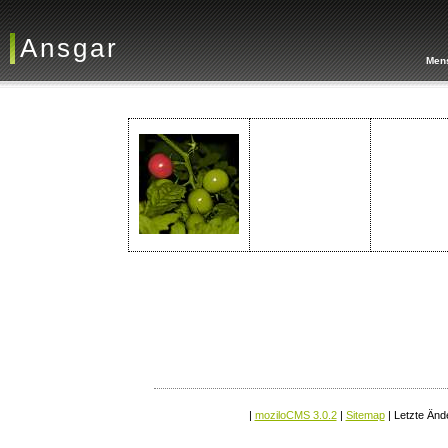
Ansgar
Men
|
moziloCMS 3.0.2
|
Sitemap
| Letzte Änd