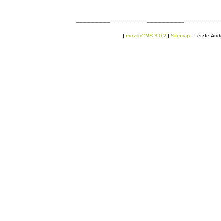
|
moziloCMS 3.0.2
|
Sitemap
| Letzte Änd